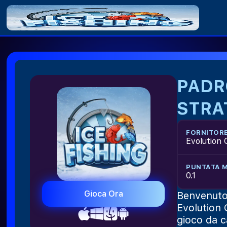
PADR
STRA
FORNITORE
Evolution
PUNTATA M
0.1
Gioca Ora
Benvenuto 
Evolution 
gioco da c