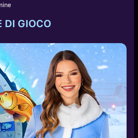
mine
 DI GIOCO