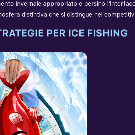
ento invernale appropriato e persino l'interfacc
sfera distintiva che si distingue nel competitiv
TRATEGIE PER ICE FISHING