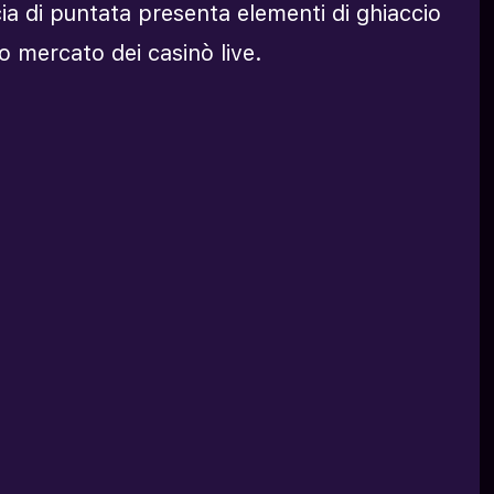
ia di puntata presenta elementi di ghiaccio
o mercato dei casinò live.