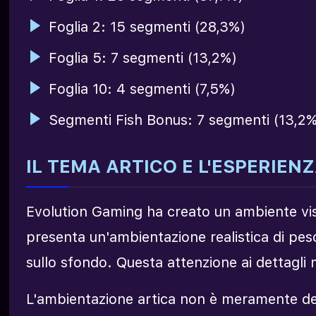
Foglia 2: 15 segmenti (28,3%)
Foglia 5: 7 segmenti (13,2%)
Foglia 10: 4 segmenti (7,5%)
Segmenti Fish Bonus: 7 segmenti (13,2
IL TEMA ARTICO E L'ESPERIENZ
Evolution Gaming ha creato un ambiente visi
presenta un'ambientazione realistica di pes
sullo sfondo. Questa attenzione ai dettagli 
L'ambientazione artica non è meramente dec