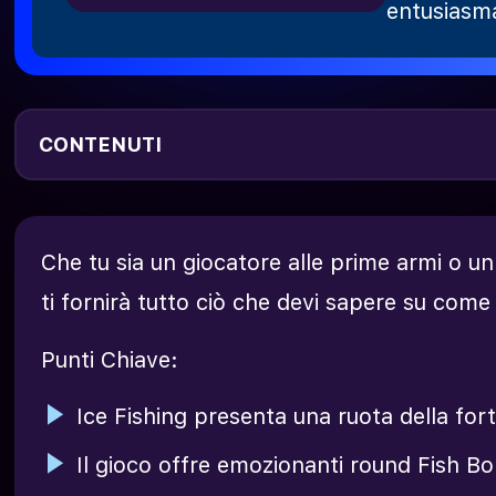
entusiasma
CONTENUTI
Cos'è Ice Fishing? Comprendere le Me
Opzioni di Puntata e Strategie per Ice 
Che tu sia un giocatore alle prime armi o u
Round Bonus: Immersione nelle Profon
ti fornirà tutto ciò che devi sapere su come 
Perché Ice Fishing si Distingue tra i 
Punti Chiave:
Conclusione: Vale la Pena Giocare a Ic
Ice Fishing presenta una ruota della for
Il gioco offre emozionanti round Fish Bo